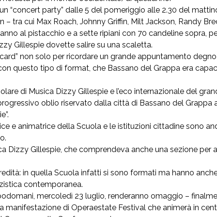
“concert party” dalle 5 del pomeriggio alle 2.30 del mattino 
n – tra cui Max Roach, Johnny Griffin, Milt Jackson, Randy Bre
o al pistacchio e a sette ripiani con 70 candeline sopra, per 
zzy Gillespie dovette salire su una scaletta.
card” non solo per ricordare un grande appuntamento degno 
ora con questo tipo di format, che Bassano del Grappa era capac
re di Musica Dizzy Gillespie e l’eco internazionale del grand
progressivo oblio riservato dalla città di Bassano del Grappa a 
e”.
trice e animatrice della Scuola e le istituzioni cittadine sono
ro.
sica Dizzy Gillespie, che comprendeva anche una sezione per al
redità: in quella Scuola infatti si sono formati ma hanno anche
azzistica contemporanea.
podomani, mercoledì 23 luglio, renderanno omaggio – finalmente
la manifestazione di Operaestate Festival che animerà in cent