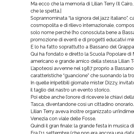
Ma ecco che la memoria di Lilian Terry (Il Cairo,
che le spetta.|
Soprannominata “la signora del jazz italiano”, c
cosmopolita e di rilievo internazionale, composi
solo nome perché l’ho conosciuta bene a Bassano
promozione di eventi e di progetti educativi mir
E lo ha fatto soprattutto a Bassano del Grappa, n
Qui ha fondato e diretto la Scuola Popolare di 
americano e grande amico della stessa Lilian Terr
L’apoteosi avvenne nel 1987 proprio a Bassano 
caratteristiche “guancione” che suonando la tro
In quelle irripetibili giornate mister Dizzy, inv
il taglio del nastro un evento storico.
Poi ebbe anche l’onore di ricevere le chiavi de
Tasca, diventandone così un cittadino onorario.
Lilian Terry aveva inoltre organizzato un’indimen
Venezia con viale delle Fosse.
Quindi il gran finale: la grande festa in music
Era l’11 settembre (che non era ancora una data