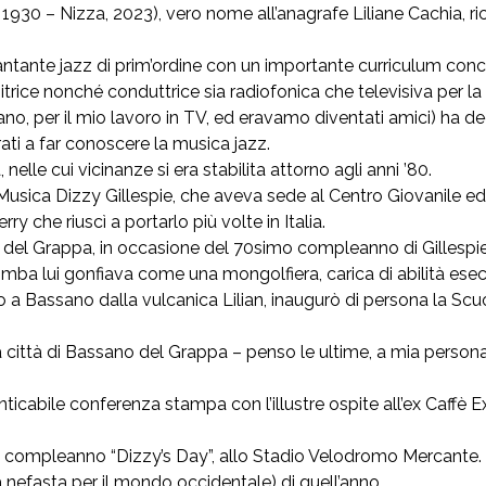
 1930 – Nizza, 2023), vero nome all’anagrafe Liliane Cachia, ric
antante jazz di prim’ordine con un importante curriculum concer
trice nonché conduttrice sia radiofonica che televisiva per la R
, per il mio lavoro in TV, ed eravamo diventati amici) ha ded
ati a far conoscere la musica jazz.
elle cui vicinanze si era stabilita attorno agli anni ’80.
Musica Dizzy Gillespie, che aveva sede al Centro Giovanile ed
y che riuscì a portarlo più volte in Italia.
del Grappa, in occasione del 70simo compleanno di Gillespie,
mba lui gonfiava come una mongolfiera, carica di abilità ese
itato a Bassano dalla vulcanica Lilian, inaugurò di persona la Sc
lla città di Bassano del Grappa – penso le ultime, a mia perso
ticabile conferenza stampa con l’illustre ospite all’ex Caffè Ex
a di compleanno “Dizzy’s Day”, allo Stadio Velodromo Mercante.
 nefasta per il mondo occidentale) di quell’anno.