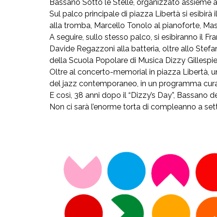
Bassano Sotto le Stelle, organizzato assieme
Sul palco principale di piazza Libertà si esibir
alla tromba, Marcello Tonolo al pianoforte, Mas
A seguire, sullo stesso palco, si esibiranno il F
Davide Regazzoni alla batteria, oltre allo Stef
della Scuola Popolare di Musica Dizzy Gillespie
Oltre al concerto-memorial in piazza Libertà, una 
del jazz contemporaneo, in un programma cura
E così, 38 anni dopo il “Dizzy’s Day”, Bassano del
Non ci sarà l’enorme torta di compleanno a sette