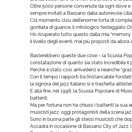
Oltre 5000 persone convenute da ogni dove e un 
sempre invitati a Bassano dalla autorevole Lilia
Col momento clou dell’enorme torta di compleann
gonfiata di guance, il mitologico festeggiato Di
Ho ricuperato tutto questo dalla mia “memory 
il livello degli eventi, mai più proposti da all
Basterebbero queste due cose – la Scuola Popola
constatazione di quanto sia stato incredibile il 
Perché è stato così: arrivederci e neanche “grazi
Con il tempo i rapporti tra l’instancabile fonda
la signora del jazz italiano si è trasferita all’este
E alla fine, nel 1996, la Scuola Popolare di Mu
battenti.
Ma per fortuna non ha chiuso i battenti la sua e
musicisti jazz, oggi protagonisti della scena j
Sono in buona parte gli stessi musicisti che do
Accadrà in occasione di Bassano City of Jazz, 