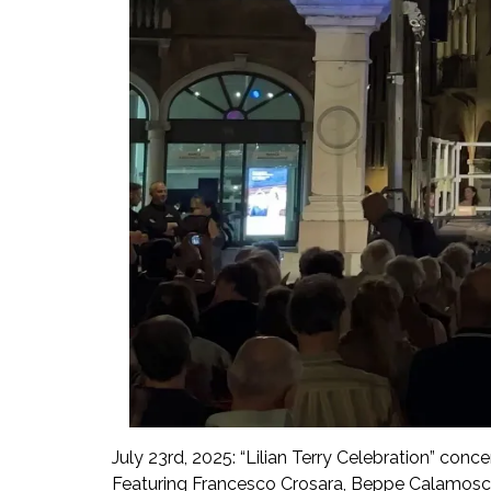
July 23rd, 2025: “Lilian Terry Celebration” conc
Featuring Francesco Crosara, Beppe Calamosca,