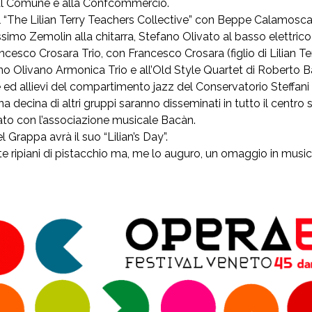
 al Comune e alla Confcommercio.
à il “The Lilian Terry Teachers Collective” con Beppe Calamosca
simo Zemolin alla chitarra, Stefano Olivato al basso elettrico
rancesco Crosara Trio, con Francesco Crosara (figlio di Lilian T
ano Olivano Armonica Trio e all’Old Style Quartet di Roberto 
 ed allievi del compartimento jazz del Conservatorio Steffani
decina di altri gruppi saranno disseminati in tutto il centro sto
to con l’associazione musicale Bacàn.
 Grappa avrà il suo “Lilian’s Day”.
 ripiani di pistacchio ma, me lo auguro, un omaggio in musica a