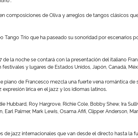
tino”.
en composiciones de Oliva y arreglos de tangos clásicos que
Neo Tango Trío que ha paseado su sonoridad por escenarios p
s 7 de la noche se contará con la presentación del italiano Fr
festivales y lugares de Estados Unidos, Japón, Canadá, México
o de piano de Francesco mezcla una fuerte vena romántica de 
xpresión lírica en el jazz y los idiomas latinos.
e Hubbard, Roy Hargrove, Richie Cole, Bobby Shew, Ira Sull
Earl Palmer, Mark Lewis, Osama Afifi, Clipper Anderson, Mark 
 jazz internacionales que van desde el directo hasta la fusió