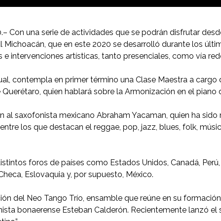
0.– Con una serie de actividades que se podrán disfrutar des
val Michoacán, que en este 2020 se desarrolló durante los últ
s e intervenciones artísticas, tanto presenciales, como vía red
tual, contempla en primer término una Clase Maestra a cargo 
uerétaro, quien hablará sobre la Armonización en el piano de 
ación al saxofonista mexicano Abraham Yacaman, quien ha sid
ntre los que destacan el reggae, pop, jazz, blues, folk, músi
distintos foros de países como Estados Unidos, Canadá, Perú, 
 Checa, Eslovaquia y, por supuesto, México.
pación del Neo Tango Trío, ensamble que reúne en su formación
eonista bonaerense Esteban Calderón. Recientemente lanzó el