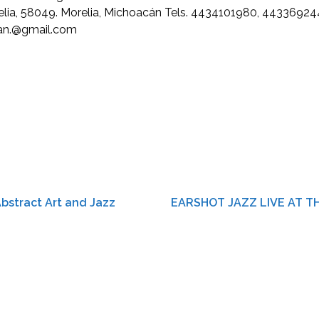
orelia, 58049. Morelia, Michoacán Tels. 4434101980, 443369
can.@gmail.com
Abstract Art and Jazz
EARSHOT JAZZ LIVE AT THE