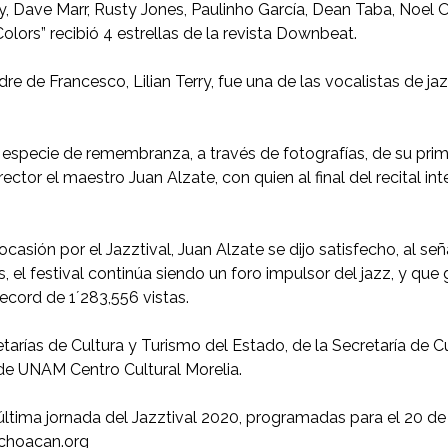
y, Dave Marr, Rusty Jones, Paulinho García, Dean Taba, Noel O
lors” recibió 4 estrellas de la revista Downbeat.
de Francesco, Lilian Terry, fue una de las vocalistas de j
especie de remembranza, a través de fotografías, de su prime
ector el maestro Juan Alzate, con quien al final del recital in
asión por el Jazztival, Juan Alzate se dijo satisfecho, al se
el festival continúa siendo un foro impulsor del jazz, y que 
record de 1´283,556 vistas.
arías de Cultura y Turismo del Estado, de la Secretaría de Cul
 de UNAM Centro Cultural Morelia.
última jornada del Jazztival 2020, programadas para el 20 de
michoacan.org