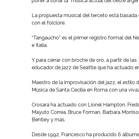
poner a sonar la “música actual del oeste argen
La propuesta musical del terceto está basada 
con el folclore.
“Tangaucho” es el primer registro formal del 
e Italia.
Y para cerrar con broche de oro, a partir de la
educador de jazz de Seattle que ha actuado en 
Maestro de la improvisación del jazz, el estil
Música de Santa Cecilia en Roma con una vivaz e
Crosara ha actuado con Lionel Hampton, Freddi
Mayuto Correa, Bruce Forman, Barbara Morrison, 
Bentley y más.
Desde 1992, Francesco ha producido 6 álbumes de